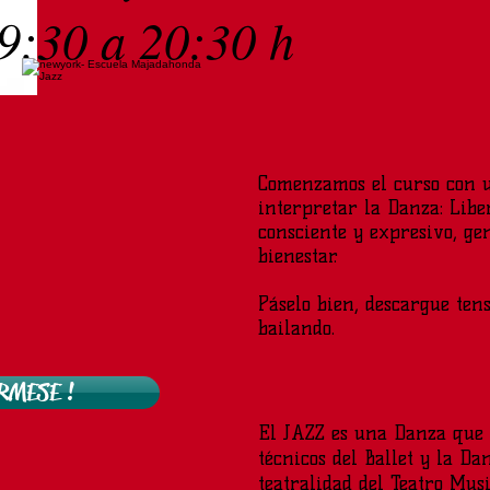
9:30 a 20:30 h
Comenzamos el curso con 
interpretar la Danza: Libe
consciente y expresivo, ge
bienestar.
Páselo bien, descargue ten
bailando.
RMESE !
El JAZZ es una Danza que 
técnicos del Ballet y la D
teatralidad del Teatro Musi