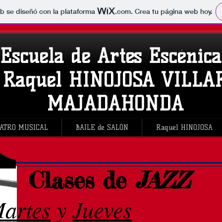
b se diseñó con la plataforma
.com
. Crea tu página web hoy.
Escuela de Artes Escénica
Raquel HINOJOSA VILLA
MAJADAHONDA
ATRO MUSICAL
BAILE de SALÓN
Raquel HINOJOSA
Clases de
JAZZ
artes
y
Jueves