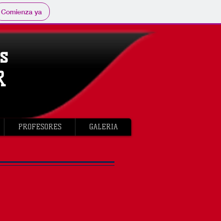
Comienza ya
s
R
PROFESORES
GALERIA