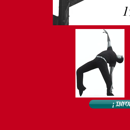
1
¡ INFO