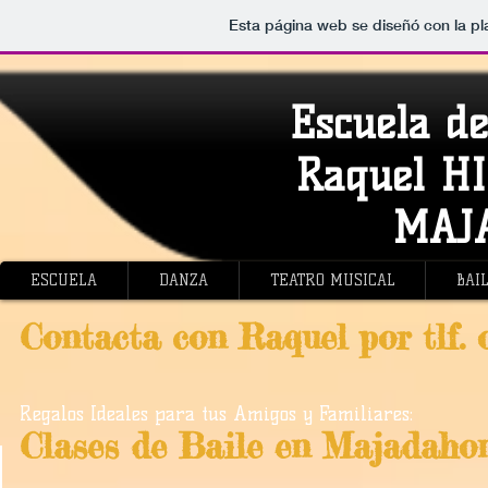
Esta página web se diseñó con la p
Escuela de
Raquel H
MAJ
ESCUELA
DANZA
TEATRO MUSICAL
BAI
Contacta con Raquel por tlf. 
Regalos Ideales para tus Amigos y Familiares:
Clases de Baile en Majadaho